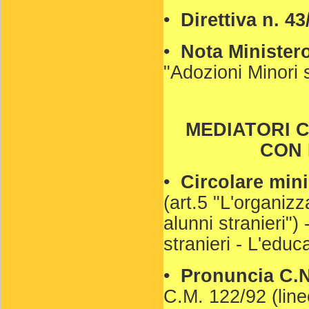
•
Direttiva n. 4
•
Nota Minister
"Adozioni Minori s
MEDIATORI 
CON 
•
Circolare mini
(art.5 "L'organiz
alunni stranieri") 
stranieri - L'educ
•
Pronuncia C.N.
C.M. 122/92 (linee