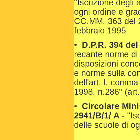
"Iscrizione degli a
ogni ordine e gra
CC.MM. 363 del 
febbraio 1995
•
D.P.R. 394 de
recante norme di 
disposizioni conce
e norme sulla con
dell'art. l, comma
1998, n.286" (art.
•
Circolare Mini
2941/B/1/ A
- "Is
delle scuole di og