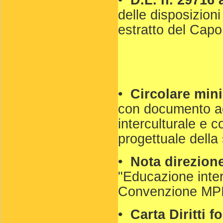
•
D.L. n. 29716 
delle disposizioni
estratto del Capo I
•
Circolare mini
con documento a
interculturale e 
progettuale della
•
Nota direzion
"Educazione inter
Convenzione MPI
•
Carta Diritti 