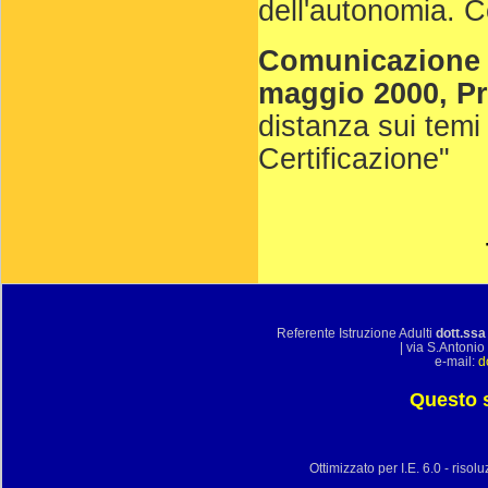
dell'autonomia. 
Comunicazione D
maggio 2000, Pr
distanza sui temi 
Certificazione"
Referente Istruzione Adulti
dott.ssa
| via S.Antoni
e-mail:
d
Questo s
Ottimizzato per I.E. 6.0 - ris