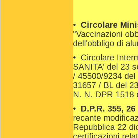
•
Circolare Mini
"Vaccinazioni obb
dell'obbligo di al
• Circolare Interm
SANITA' del 23 se
/ 45500/9234 del 
31657 / BL del 2
N. N. DPR 1518 
•
D.P.R. 355, 2
recante modificaz
Repubblica 22 dic
certificazioni rela