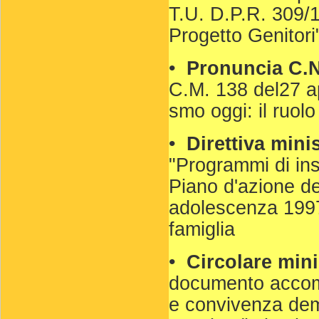
T.U. D.P.R. 309/
Progetto Genitori
•
Pronuncia C.N
C.M. 138 del27 ap
smo oggi: il ruolo
•
Direttiva mini
"Programmi di in
Piano d'azione de
adolescenza 1997-
famiglia
•
Circolare mini
documento accomp
e convivenza demo