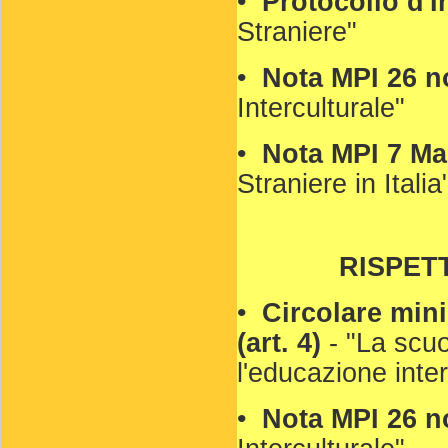
•
Protocollo d'
Straniere"
•
Nota MPI 26 
Interculturale"
•
Nota MPI 7 M
Straniere in Italia
RISPET
•
Circolare mini
(art. 4)
- "La scuo
l'educazione inter
•
Nota MPI 26 