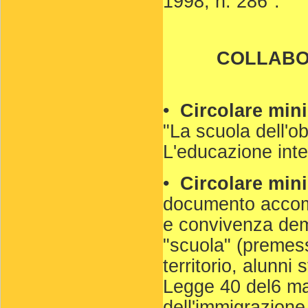
1998, n. 286".
COLLABOR
•
Circolare mini
"La scuola dell'obb
L'educazione inte
•
Circolare mini
documento accomp
e convivenza demo
"scuola" (premess
territorio, alunni
Legge 40 del6 mar
dell'immigrazione