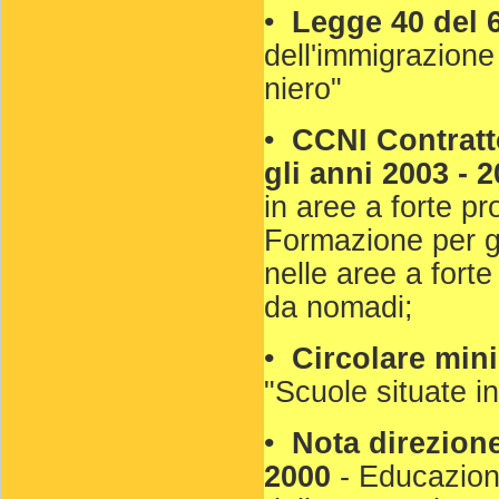
•
Legge 40 del 6
dell'immigrazione
niero"
•
CCNI Contratt
gli anni 2003 - 
in aree a forte pr
Formazione per gl
nelle aree a fort
da nomadi;
•
Circolare mini
"Scuole situate i
•
Nota direzione
2000
- Educazione