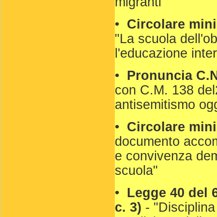
migranti"
•
Circolare mini
"La scuola dell'obb
l'educazione inter
•
Pronuncia C.N
con C.M. 138 del
antisemitismo oggi
•
Circolare mini
documento accomp
e convivenza demo
scuola"
•
Legge 40 del 6 
c. 3)
- "Disciplin