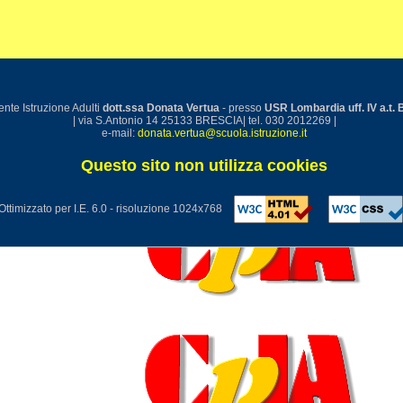
nte Istruzione Adulti
dott.ssa Donata Vertua
- presso
USR Lombardia uff. IV a.t. 
| via S.Antonio 14 25133 BRESCIA| tel. 030 2012269 |
e-mail:
donata.vertua@scuola.istruzione.it
Questo sito non utilizza cookies
Ottimizzato per I.E. 6.0 - risoluzione 1024x768